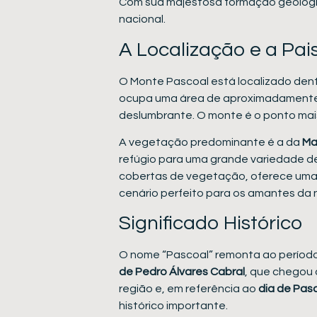
Com sua majestosa formação geológica
nacional.
A Localização e a Pa
O Monte Pascoal está localizado den
ocupa uma área de aproximadamente 2
deslumbrante. O monte é o ponto mais
A vegetação predominante é a da
Ma
refúgio para uma grande variedade d
cobertas de vegetação, oferece uma v
cenário perfeito para os amantes da 
Significado Histórico
O nome “Pascoal” remonta ao período
de Pedro Álvares Cabral
, que chegou 
região e, em referência ao
dia de Pas
histórico importante.