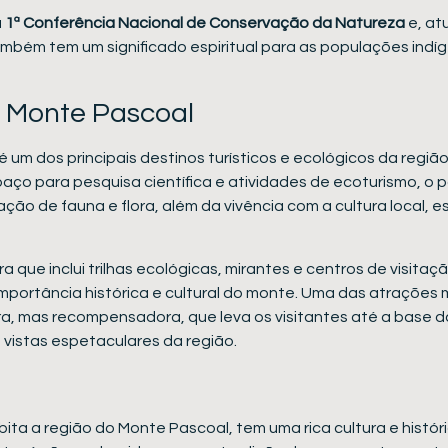
a
1ª Conferência Nacional de Conservação da Natureza
e, at
e também tem um significado espiritual para as populações ind
 Monte Pascoal
é um dos principais destinos turísticos e ecológicos da regiã
aço para pesquisa científica e atividades de ecoturismo, o p
ão de fauna e flora, além da vivência com a cultura local, 
 que inclui trilhas ecológicas, mirantes e centros de visita
 importância histórica e cultural do monte. Uma das atrações
a, mas recompensadora, que leva os visitantes até a base d
 vistas espetaculares da região.
bita a região do Monte Pascoal, tem uma rica cultura e histór