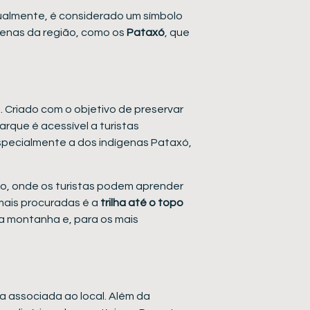
ualmente, é considerado um símbolo
ígenas da região, como os
Pataxó
, que
o. Criado com o objetivo de preservar
arque é acessível a turistas
especialmente a dos indígenas Pataxó,
ção, onde os turistas podem aprender
 mais procuradas é a
trilha até o topo
a montanha e, para os mais
ia associada ao local. Além da