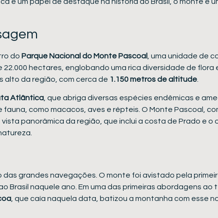
 e um papel de destaque na história do Brasil, o monte é um
isagem
tro do
Parque Nacional do Monte Pascoal
, uma unidade de c
2.000 hectares, englobando uma rica diversidade de flora
 alto da região, com cerca de
1.150 metros de altitude
.
ta Atlântica
, que abriga diversas espécies endêmicas e ame
e fauna, como macacos, aves e répteis. O Monte Pascoal, c
ista panorâmica da região, que inclui a costa de Prado e o
natureza.
 das grandes navegações. O monte foi avistado pela primeir
ao Brasil naquele ano. Em uma das primeiras abordagens ao ter
coa
, que caía naquela data, batizou a montanha com esse no