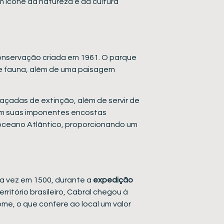
 ícone da natureza e da cultura
onservação criada em 1961. O parque
 e fauna, além de uma paisagem
açadas de extinção, além de servir de
om suas imponentes encostas
 oceano Atlântico, proporcionando um
a vez em 1500, durante a
expedição
ritório brasileiro, Cabral chegou à
me, o que confere ao local um valor